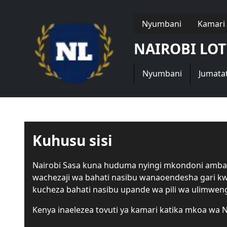
Nyumbani
Kamari 
NAIROBI LOT
Nyumbani
Jumata
Kuhusu sisi
Nairobi Sasa kuna huduma nyingi mkondoni ambazo
wachezaji wa bahati nasibu wanaoendesha gari kwend
kucheza bahati nasibu upande wa pili wa ulimweng
Kenya inaelezea tovuti ya kamari katika mkoa wa 